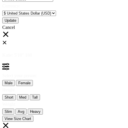
Currency:
Cancel
Katie:
5'10"
160
Select your person:
Male
Female
Height
Short
Med
Tall
Weight
Slim
Avg
Heavy
View Size Chart