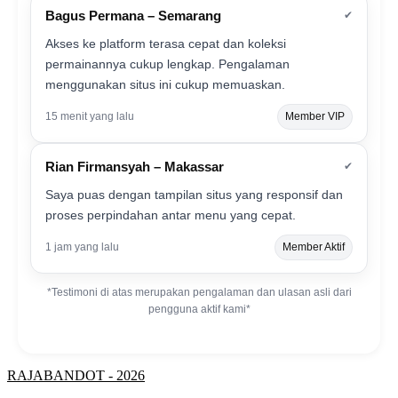
Bagus Permana – Semarang
✔
Akses ke platform terasa cepat dan koleksi
permainannya cukup lengkap. Pengalaman
menggunakan situs ini cukup memuaskan.
15 menit yang lalu
Member VIP
Rian Firmansyah – Makassar
✔
Saya puas dengan tampilan situs yang responsif dan
proses perpindahan antar menu yang cepat.
1 jam yang lalu
Member Aktif
*Testimoni di atas merupakan pengalaman dan ulasan asli dari
pengguna aktif kami*
RAJABANDOT - 2026