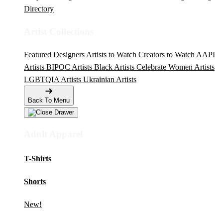
Directory
Artist Collections
Featured Designers
Artists to Watch
Creators to Watch
AAPI
Artists
BIPOC Artists
Black Artists
Celebrate Women Artists
LGBTQIA Artists
Ukrainian Artists
Back To Menu
Adult Apparel
T-Shirts
Shorts
New!