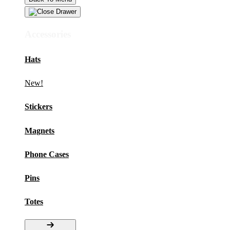
Accessories
Hats
New!
Stickers
Magnets
Phone Cases
Pins
Totes