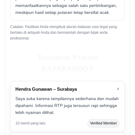
memanfaatkannya sebagai salah satu pertimbangan,
meskipun hasil setiap putaran tetap bersifat acak.
Catatan: Pastikan Anda mengikuti aturan batasan usia legal yang
berlaku di wilayah Anda dan bermainlah dengan bijak serta
profesional.
Testimoni Pemain
RAJABANDOT
Hendra Gunawan – Surabaya
✔
Saya suka karena tampilannya sederhana dan mudah
dipahami. Informasi RTP juga tersusun rapi sehingga
lebih nyaman dilihat.
10 menit yang lalu
Verified Member