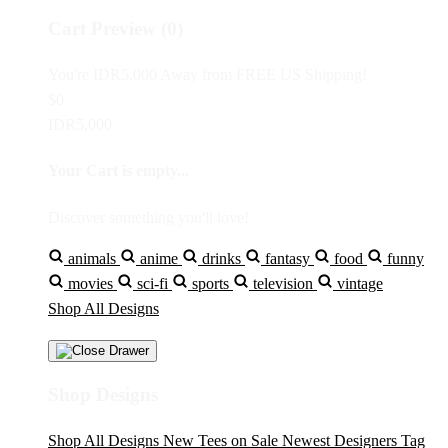
Cart Preview (0)
You're
IDR5,000
Away from
FREE US Shipping!
$0
IDR5,000
Your Cart is empty...
Discover something you'll love!
animals
anime
drinks
fantasy
food
funny
movies
sci-fi
sports
television
vintage
Shop All Designs
Shop Designs
Shop All Designs
New Tees on Sale
Newest Designers
Tag