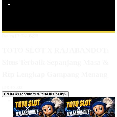
Popular Products
Shop All Designs
RAJABANDOT
TOTO SLOT
SLOT ONLINE
SITUS TOTO LOGIN
SITUS TOTO 4D
SITUS TOTO SLOT
SITUS SLOT GACOR
Design ID: 74235272
TOTO SLOT X RAJABANDOT:
Situs Terbaik Sepanjang Masa &
Rtp Lengkap Gampang Menang
IDR 10.000
Create an account to favorite this design!