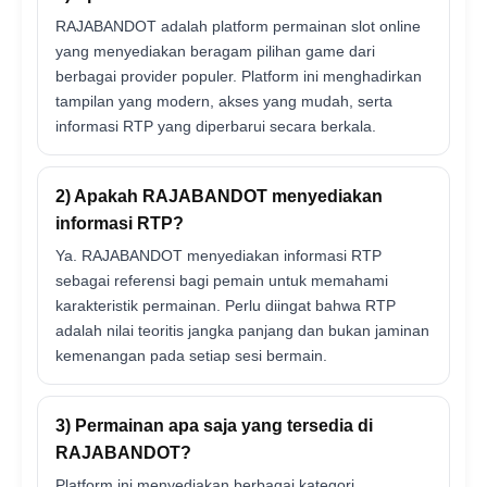
RAJABANDOT adalah platform permainan slot online
yang menyediakan beragam pilihan game dari
berbagai provider populer. Platform ini menghadirkan
tampilan yang modern, akses yang mudah, serta
informasi RTP yang diperbarui secara berkala.
2) Apakah RAJABANDOT menyediakan
informasi RTP?
Ya. RAJABANDOT menyediakan informasi RTP
sebagai referensi bagi pemain untuk memahami
karakteristik permainan. Perlu diingat bahwa RTP
adalah nilai teoritis jangka panjang dan bukan jaminan
kemenangan pada setiap sesi bermain.
3) Permainan apa saja yang tersedia di
RAJABANDOT?
Platform ini menyediakan berbagai kategori