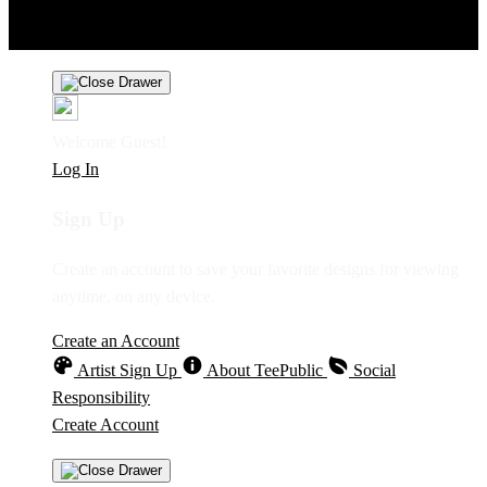
Product Safety
Intellectual Property Policy
CA: Do Not Sell My
Personal Information
Privacy Policy
Terms
Welcome Guest!
Log In
Sign Up
Create an account to save your favorite designs for viewing
anytime, on any device.
Create an Account
Artist Sign Up
About TeePublic
Social
Responsibility
Create Account