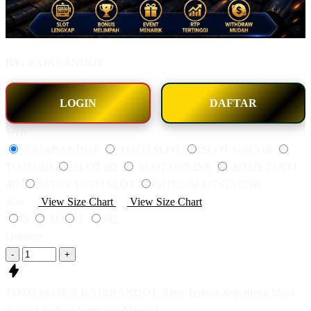
BY:
RAJABANDOT.
LOGIN
DAFTAR
Style
RAJABANDOT
TOTO SLOT
SLOT GACOR
TOTO 4D
SLOT 4D
SLOT ONLINE
SITUS TOTO
4D
SITUS TOTO SLOT
SITUS SLOT GACOR
Size
View Size Chart
View Size Chart
S
M
L
XL
Quantity
-
+
TOTO SLOT X RAJABANDOT: Situs Terbaik Sepanjang Masa
& Rtp Lengkap Gampang Menang