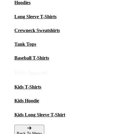
Hoodies
Long Sleeve T-Shirts
Crewneck Sweatshirts
Tank Tops
Baseball T-Shirts
Kids Apparel
Kids T-Shirts
Kids Hoodie
Kids Long Sleeve T-Shirt
Back To Menu