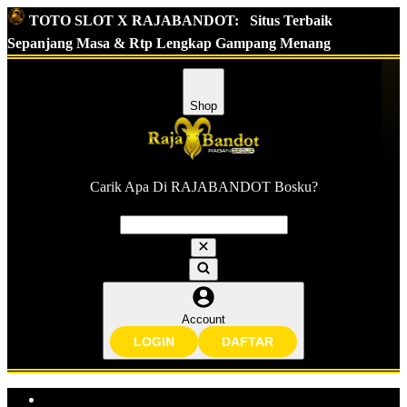
TOTO SLOT X RAJABANDOT:
Situs Terbaik
Sepanjang Masa & Rtp Lengkap Gampang Menang
Shop
Carik Apa Di RAJABANDOT Bosku?
Account
LOGIN
DAFTAR
Explore Categories