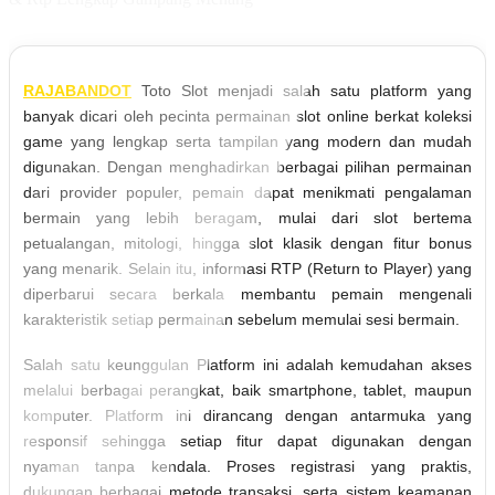
RAJABANDOT
Toto Slot menjadi salah satu platform yang
banyak dicari oleh pecinta permainan slot online berkat koleksi
game yang lengkap serta tampilan yang modern dan mudah
digunakan. Dengan menghadirkan berbagai pilihan permainan
dari provider populer, pemain dapat menikmati pengalaman
bermain yang lebih beragam, mulai dari slot bertema
petualangan, mitologi, hingga slot klasik dengan fitur bonus
yang menarik. Selain itu, informasi RTP (Return to Player) yang
diperbarui secara berkala membantu pemain mengenali
karakteristik setiap permainan sebelum memulai sesi bermain.
Salah satu keunggulan Platform ini adalah kemudahan akses
melalui berbagai perangkat, baik smartphone, tablet, maupun
komputer. Platform ini dirancang dengan antarmuka yang
responsif sehingga setiap fitur dapat digunakan dengan
nyaman tanpa kendala. Proses registrasi yang praktis,
dukungan berbagai metode transaksi, serta sistem keamanan