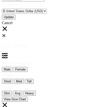
Currency:
Cancel
Katie:
5'10"
160
Select your person:
Male
Female
Height
Short
Med
Tall
Weight
Slim
Avg
Heavy
View Size Chart