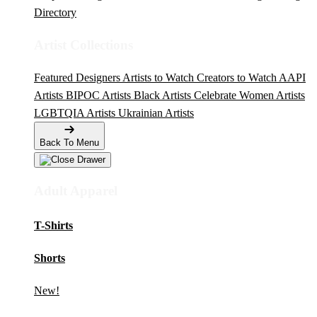
Directory
Artist Collections
Featured Designers
Artists to Watch
Creators to Watch
AAPI
Artists
BIPOC Artists
Black Artists
Celebrate Women Artists
LGBTQIA Artists
Ukrainian Artists
Back To Menu
Adult Apparel
T-Shirts
Shorts
New!